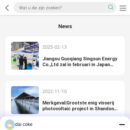
News
2025-02-13
Jiangsu Guoqiang Singsun Energy
Co.,Ltd zal in februari in Japan
exposeren op de [SMART ENERGY
WEEK]
2022-11-10
Merkgeval|Grootste enig visserij
photovoltaic project in Shandong-
Provincie
dai coke