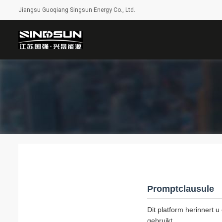
Jiangsu Guoqiang Singsun Energy Co., Ltd.
Promptclausule
Dit platform herinnert u
gebruikt.