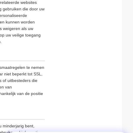
relateerde websites
ag gebruiken die door uw
ersonaliseerde
lleen kunnen worden
es weigeren als uw
 op uw veilige toegang
.
ngsmaatregelen te nemen
 niet beperkt tot SSL,
 of uitbesteders die
nen van
ankelijk van de positie
 minderjarig bent,
ebruiken of informatie