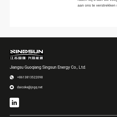
aan ons te verstrekken
Jiangsu Guoqiang Singsun Energy Co., Ltd.
+8613813522098
daicoke@jsgq.net