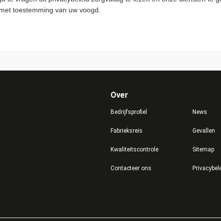
 met toestemming van uw voogd.
Over
Bedrijfsprofiel
News
Fabrieksreis
Gevallen
Kwaliteitscontrole
Sitemap
Contacteer ons
Privacybel