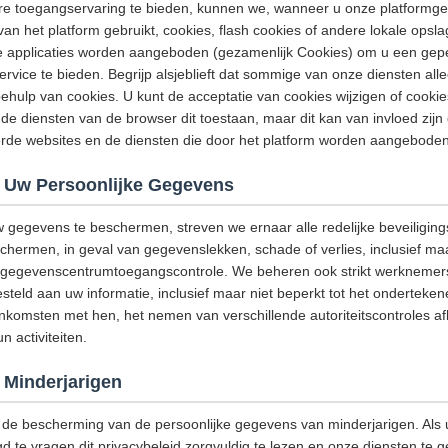
e toegangservaring te bieden, kunnen we, wanneer u onze platformge
van het platform gebruikt, cookies, flash cookies of andere lokale opsl
e applicaties worden aangeboden (gezamenlijk Cookies) om u een gep
ervice te bieden. Begrijp alsjeblieft dat sommige van onze diensten a
hulp van cookies. U kunt de acceptatie van cookies wijzigen of cooki
de diensten van de browser dit toestaan, maar dit kan van invloed zijn
eerde websites en de diensten die door het platform worden aangeboden
 Uw Persoonlijke Gegevens
w gegevens te beschermen, streven we ernaar alle redelijke beveiligi
ermen, in geval van gegevenslekken, schade of verlies, inclusief maar
g, gegevenscentrumtoegangscontrole. We beheren ook strikt werknemers
steld aan uw informatie, inclusief maar niet beperkt tot het onderteke
omsten met hen, het nemen van verschillende autoriteitscontroles afh
 activiteiten.
Minderjarigen
de bescherming van de persoonlijke gegevens van minderjarigen. Als u
d te vragen dit privacybeleid zorgvuldig te lezen en onze diensten te g