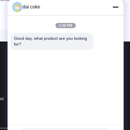
dai coke
1:38 PM
Good day, what product are you looking 
for?
Producten
PV Comité het Opzetten Steunen
Regelbare Zonnepaneelsteun
Zonnepaneel het Bevestigen Steunen
eid
Alle categorieën