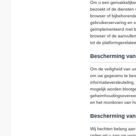
Om u een gemakkelijker
bezoekt of de diensten 
browser of bijbehorend
gebruikerservaring en s
geïmplementeerd met be
browser of de aanvullen
tot de platformgerelat
Bescherming van
Om de veiligheid van u
om uw gegevens te besch
informatieversleutelin
mogelijk worden blootge
geheimhoudingsovereenk
en het monitoren van hun
Bescherming van 
Wij hechten belang aan 
raden wij u aan uw voog