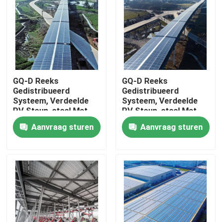
GQ-D Reeks
GQ-D Reeks
Gedistribueerd
Gedistribueerd
Systeem, Verdeelde
Systeem, Verdeelde
PV Steun, staal Met
PV Steun, staal Met
hoge weerstand die
hoge weerstand die
Aanvraag sturen
Aanvraag sturen
met aluminium-
met aluminium-
magnesium-zink
magnesium-zink
materiaal wordt
materiaal wordt
Huis
geplateerd,
geplateerd,
Producten
Video's