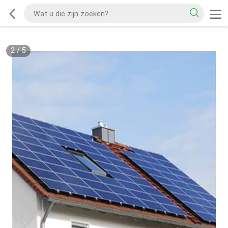
2
/
5