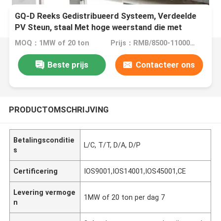
GQ-D Reeks Gedistribueerd Systeem, Verdeelde
PV Steun, staal Met hoge weerstand die met
aluminium-magnesium-zink materiaal wordt
MOQ：1MW of 20 ton
Prijs：RMB/8500-11000/tons
geplateerd,
Beste prijs
Contacteer ons
PRODUCTOMSCHRIJVING
Betalingsconditie
L/C, T/T, D/A, D/P
s
Certificering
IOS9001,IOS14001,IOS45001,CE
Levering vermoge
1MW of 20 ton per dag 7
n