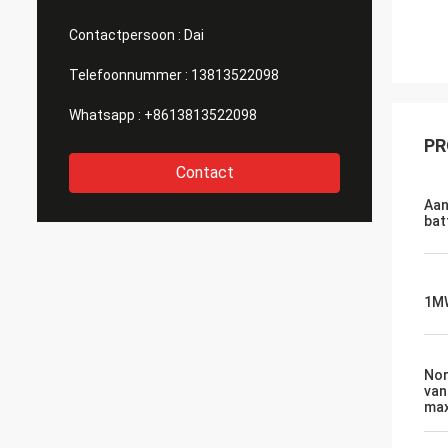
Contactpersoon :
Dai
Telefoonnummer :
13813522098
Whatsapp :
+8613813522098
PR
Contact
Aan
bat
1MW
Nor
van
max