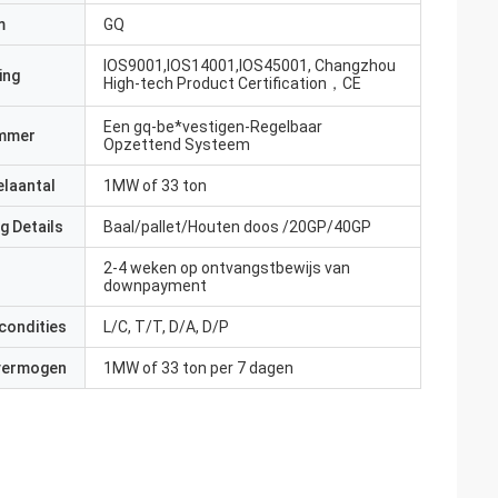
m
GQ
IOS9001,IOS14001,IOS45001, Changzhou
ing
High-tech Product Certification，CE
Een gq-be*vestigen-Regelbaar
mmer
Opzettend Systeem
elaantal
1MW of 33 ton
g Details
Baal/pallet/Houten doos /20GP/40GP
2-4 weken op ontvangstbewijs van
downpayment
condities
L/C, T/T, D/A, D/P
 vermogen
1MW of 33 ton per 7 dagen