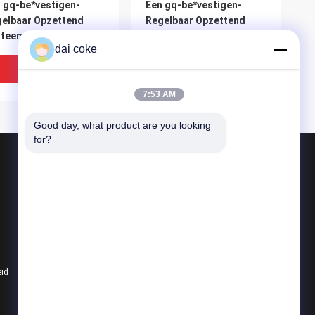
 gq-be*vestigen-
Een gq-be*vestigen-
elbaar Opzettend
Regelbaar Opzettend
teem, be*vestigen-
Systeem, be*vestigen-
dai coke
elbare het Opzetten
Regelbare het Opzetten
Steun, Systeemleven:
PV Steun, Systeemleven:
Beste Prijs
Beste Prijs
 jaren
>25 jaren
7:53 AM
Good day, what product are you looking 
for?
Producten
PV Comité het Opzetten Steunen
Regelbare Zonnepaneelsteun
Zonnepaneel het Bevestigen Steunen
 gq-be*vestigen-
Een gq-be*vestigen-
eid
Alle categorieën
elbaar Opzettend
Regelbaar Opzettend
teem, be*vestigen-
Systeem, be*vestigen-
elbare het Opzetten
Regelbare het Opzetten