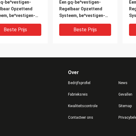
gq-be*vestigen-
Een gq-be*vestigen-
Een
lbaar Opzettend
Regelbaar Opzettend
Reg
eem, be*vestigen-
Systeem, be*vestigen-
Sys
lbare het Opzetten
Regelbare het Opzetten
Reg
teun, Systeemleven:
PV Steun, Systeemleven:
PV 
Beste Prijs
Beste Prijs
aren
>25 jaren
>25
Over
Bedrijfsprofiel
News
Fabrieksreis
Gevallen
Kwaliteitscontrole
Sitemap
gq-be*vestigen-
Een gq-be*vestigen-
Een
Contacteer ons
Privacybel
lbaar Opzettend
Regelbaar Opzettend
Reg
eem, be*vestigen-
Systeem, be*vestigen-
Sys
lbare het Opzetten
Regelbare het Opzetten
Reg