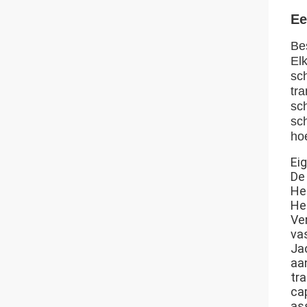
Ee
Bes
El
sc
tr
sc
sc
ho
Ei
De
He
He
Ve
va
Ja
aa
tr
ca
as