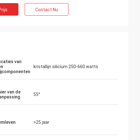
rijs
Contact Nu
icaties van
en
kristallijn silicium 250-660 watts
rijcomponenten
ier van de
55°
anpassing
emleven
>25 jaar