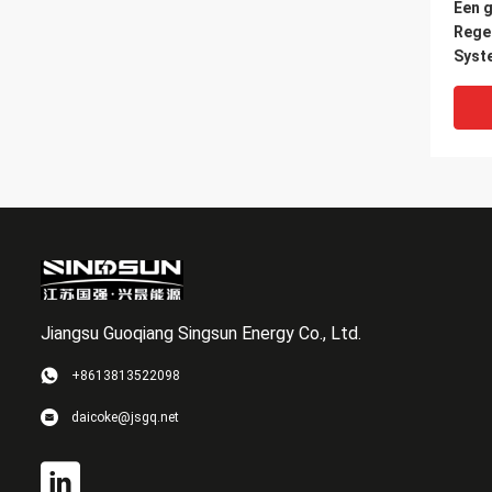
Een 
Rege
Syst
Rege
PV S
>25 j
Jiangsu Guoqiang Singsun Energy Co., Ltd.
+8613813522098
Een 
daicoke@jsgq.net
Rege
Syst
Rege