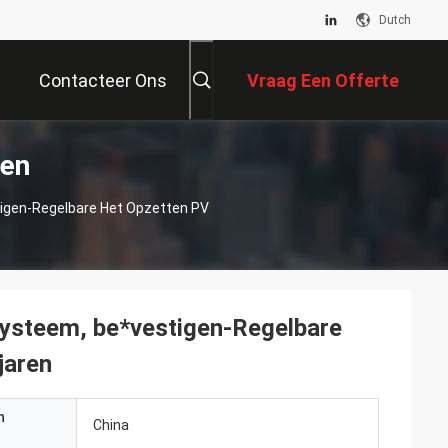
Dutch
Contacteer Ons
Vraag Een Offerte
ten
Aan
igen-Regelbare Het Opzetten PV
ysteem, be*vestigen-Regelbare
jaren
n
China