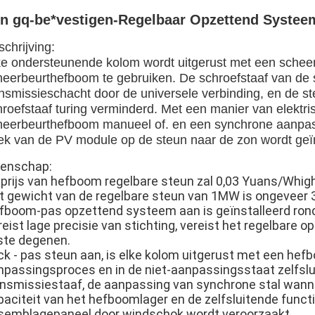
n gq-be*vestigen-Regelbaar Opzettend Systee
chrijving:
ke ondersteunende kolom wordt uitgerust met een scheer
heerbeurthefboom te gebruiken. De schroefstaaf van de
ansmissieschacht door de universele verbinding, en de s
hroefstaaf turing verminderd. Met een manier van elektri
heerbeurthefboom manueel of. en een synchrone aanpass
ek van de PV module op de steun naar de zon wordt geï
genschap:
 prijs van hefboom regelbare steun zal 0,03 Yuans/Whigh
t gewicht van de regelbare steun van 1MW is ongeveer 3
fboom-pas opzettend systeem aan is geïnstalleerd rond
reist lage precisie van stichting, vereist het regelbare
ste degenen.
ck - pas steun aan, is elke kolom uitgerust met een hef
npassingsproces en in de niet-aanpassingsstaat zelfslui
ansmissiestaaf, de aanpassing van synchrone stal wann
paciteit van het hefboomlager en de zelfsluitende functi
semblagepaneel door windschok wordt veroorzaakt.