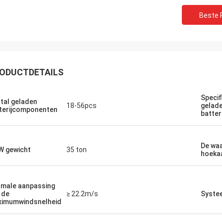
Beste P
ODUCTDETAILS
Specif
tal geladen
18-56pcs
gelad
terijcomponenten
batte
De waa
 gewicht
35 ton
hoeka
male aanpassing
 de
≥ 22.2m/s
Syste
imumwindsnelheid