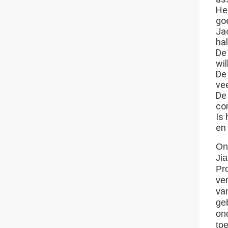
He
goe
Ja
ha
De
wi
De
ve
De 
co
Is
en 
On
Ji
Pr
ve
va
ge
on
to