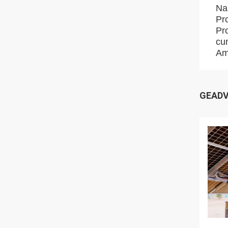
Na 
Pr
Pro
cum
Am
GEADV