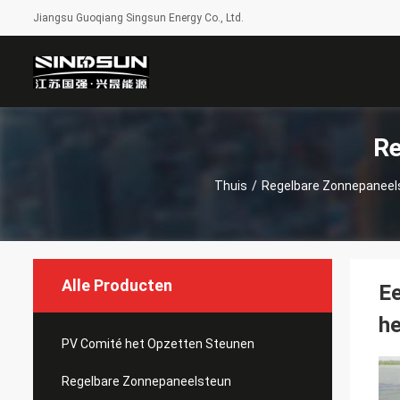
Jiangsu Guoqiang Singsun Energy Co., Ltd.
Re
Thuis
/
Regelbare Zonnepaneel
Alle Producten
Ee
he
PV Comité het Opzetten Steunen
Regelbare Zonnepaneelsteun