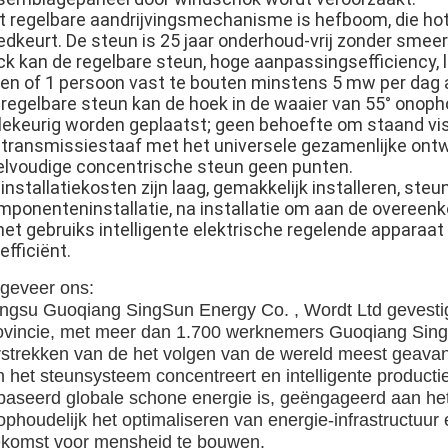
t regelbare aandrijvingsmechanisme is hefboom, die hot
dkeurt. De steun is 25 jaar onderhoud-vrij zonder smeero
ck kan de regelbare steun, hoge aanpassingsefficiency,
len of 1 persoon vast te bouten minstens 5 mw per dag
 regelbare steun kan de hoek in de waaier van 55° onop
llekeurig worden geplaatst; geen behoefte om staand vis
 transmissiestaaf met het universele gezamenlijke ontw
elvoudige concentrische steun geen punten.
installatiekosten zijn laag, gemakkelijk installeren, steun
mponenteninstallatie, na installatie om aan de overeen
 het gebruiks intelligente elektrische regelende appara
efficiënt.
geveer ons:
angsu Guoqiang SingSun Energy Co. , Wordt Ltd gevesti
ovincie, met meer dan 1.700 werknemers Guoqiang SingSu
rstrekken van de het volgen van de wereld meest geavanc
n het steunsysteem concentreert en intelligente product
baseerd globale schone energie is, geëngageerd aan he
ophoudelijk het optimaliseren van energie-infrastructuur
ekomst voor mensheid te bouwen.