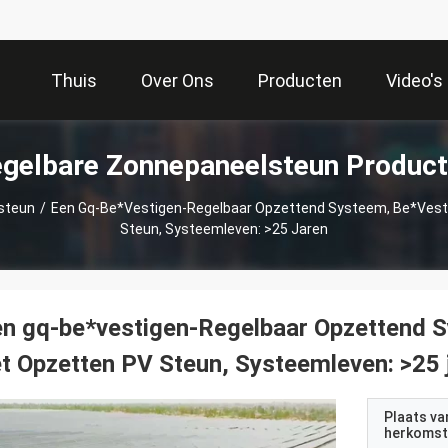
Thuis
Over Ons
Producten
Video's
gelbare Zonnepaneelsteun Produc
steun
/
Een Gq-Be*vestigen-Regelbaar Opzettend Systeem, Be*vest
Steun, Systeemleven: >25 Jaren
n gq-be*vestigen-Regelbaar Opzettend S
t Opzetten PV Steun, Systeemleven: >25 
Plaats va
herkomst