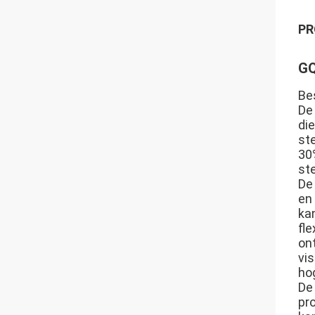
PR
GQ
Bes
De
die
st
30
st
De
en
kan
fl
ont
vis
ho
De
pr