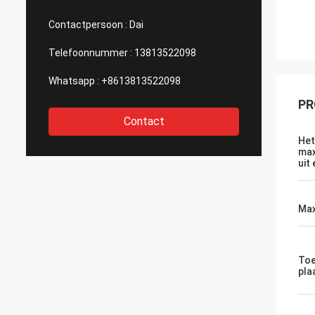
Contactpersoon :
Dai
Telefoonnummer :
13813522098
Whatsapp :
+8613813522098
PR
Contact
Het
max
uit
Max
Toe
pla