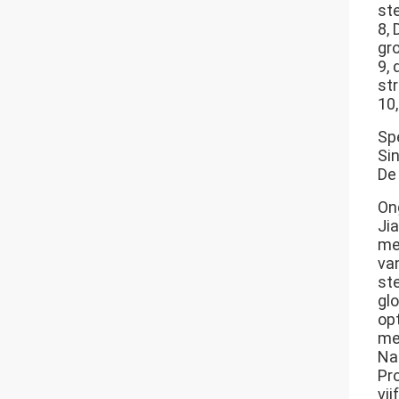
st
8,
gr
9,
str
10,
Spe
Si
De
On
Ji
me
va
st
gl
op
me
Na 
Pr
vij