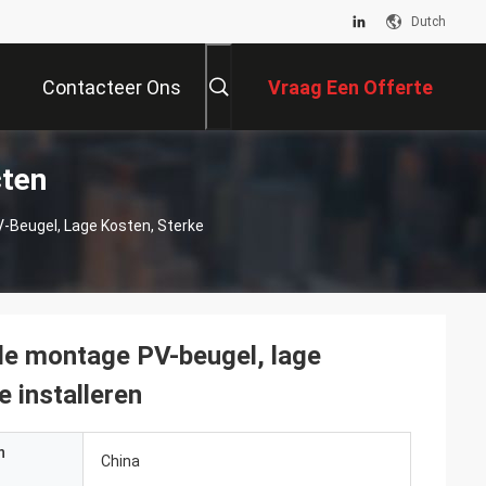
Dutch
Contacteer Ons
Vraag Een Offerte
cten
Aan
V-Beugel, Lage Kosten, Sterke
ele montage PV-beugel, lage
 installeren
n
China