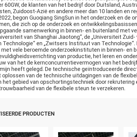
r 60GW, de klanten van het bedrijf door Duitsland, Austra
sten, Zuidoost-Azië en andere meer dan 10 landen en re
 2022, begon Guoqiang SingSun in het onderzoek en de ont
men, die zich op de onderzoek en ontwikkelingsbasisse
epgaande samenwerking in binnen- en buitenland met ve
iversiteit van Shanghai Jiaotong“, de „Universiteit Zuid
n Technologie“ en „Zwitsers Instituut van Technologie“
e met vele beroemde onderzoekinstituten in binnen- en b
ievuldigheidsverrichting van productie, het leren en on
uw van het de kernconcurrentievermogen van het bedrijf
mijn heeft gelegd. De technische geïntroduceerde directe
t oplossen van de technische uitdagingen van de flexib
n het gebied van opschortingstechniek door rekruterin
trouwbaarheid van de flexibele steun te verzekeren.
ISEERDE PRODUCTEN