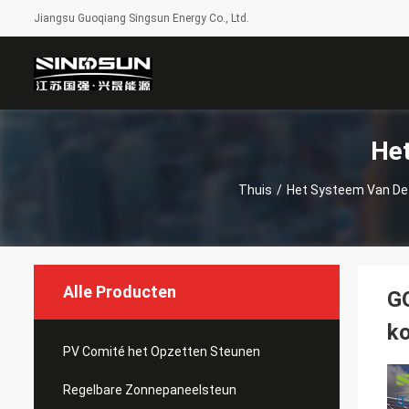
Jiangsu Guoqiang Singsun Energy Co., Ltd.
Het
Thuis
/
Het Systeem Van De 
Alle Producten
GQ
ko
PV Comité het Opzetten Steunen
Regelbare Zonnepaneelsteun