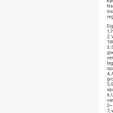
ka
Na
in
re
Ei
1,
2,
10
3,
go
ver
la
sp
4,
gr
5,
sp
6, 
va
2~
7,