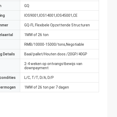
m
GQ
ing
IOS9001,IOS14001,IOS45001,CE
mmer
GQ-FL Flexibele Opzettende Structuren
elaantal
1MW of 26 ton
RMB/10000-15000/tons,Negotiable
g Details
Baal/pallet/Houten doos /20GP/40GP
2-4 weken op ontvangstbewijs van
downpayment
condities
L/C, T/T, D/A, D/P
 vermogen
1MW of 26 ton per 7 dagen