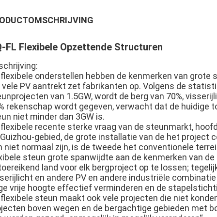
ODUCTOMSCHRIJVING
-FL Flexibele Opzettende Structuren
chrijving:
 flexibele onderstellen hebben de kenmerken van grote sp
 vele PV aantrekt zet fabrikanten op. Volgens de statisti
eunprojecten van 1.5GW, wordt de berg van 70%, visseri
% rekenschap wordt gegeven, verwacht dat de huidige tot
eun niet minder dan 3GW is.
 flexibele recente sterke vraag van de steunmarkt, hoo
 Guizhou-gebied, de grote installatie van de het project
 niet normaal zijn, is de tweede het conventionele terre
exibele steun grote spanwijdte aan de kenmerken van de
oereikend land voor elk bergproject op te lossen; tegelij
serijlicht en andere PV en andere industriële combinatie
ge vrije hoogte effectief verminderen en de stapelstich
 flexibele steun maakt ook vele projecten die niet kond
ojecten boven wegen en de bergachtige gebieden met bo