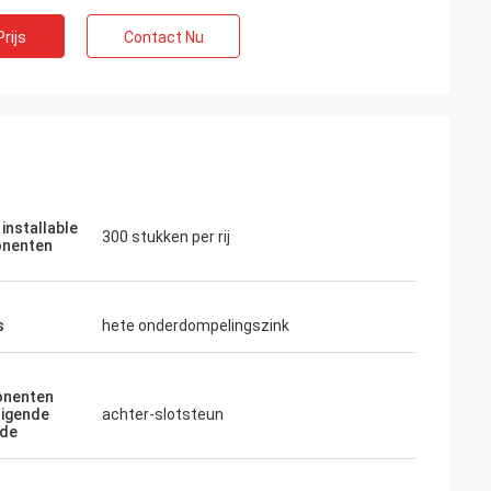
rijs
Contact Nu
 installable
300 stukken per rij
nenten
s
hete onderdompelingszink
nenten
tigende
achter-slotsteun
de