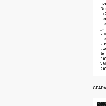
ove
Oo
In
ne
di
„Un
va
di
dr
bo
ter
he
va
be
GEADV