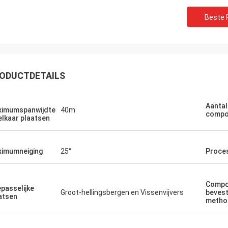
Beste P
ODUCTDETAILS
Aantal
imumspanwijdte
40m
compo
 elkaar plaatsen
imumneiging
25°
Proce
Compo
passelijke
Groot-hellingsbergen en Vissenvijvers
beves
atsen
metho