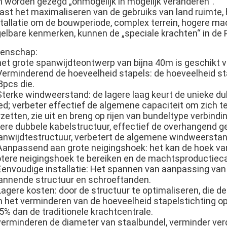
n worden gezegd „onmogelijk in mogelijk veranderen“.
ast het maximaliseren van de gebruiks van land ruimte, h
stallatie om de bouwperiode, complex terrein, hogere mac
gelbare kenmerken, kunnen de „speciale krachten“ in d
genschap:
 het grote spanwijdteontwerp van bijna 40m is geschikt v
 Verminderend de hoeveelheid stapels: de hoeveelheid st
8pcs die.
 Sterke windweerstand: de lagere laag keurt de unieke d
ed; verbeter effectief de algemene capaciteit om zich t
zetten, zie uit en breng op rijen van bundeltype verbind
gere dubbele kabelstructuur, effectief de overhangend g
anwijdtestructuur, verbetert de algemene windweerstan
 Aanpassend aan grote neigingshoek: het kan de hoek
otere neigingshoek te bereiken en de machtsproductieca
 Eenvoudige installatie: Het spannen van aanpassing van
annende structuur en schroeftanden.
Lagere kosten: door de structuur te optimaliseren, die de 
n het verminderen van de hoeveelheid stapelstichting op
5% dan de traditionele krachtcentrale.
 verminderen de diameter van staalbundel, verminder verd