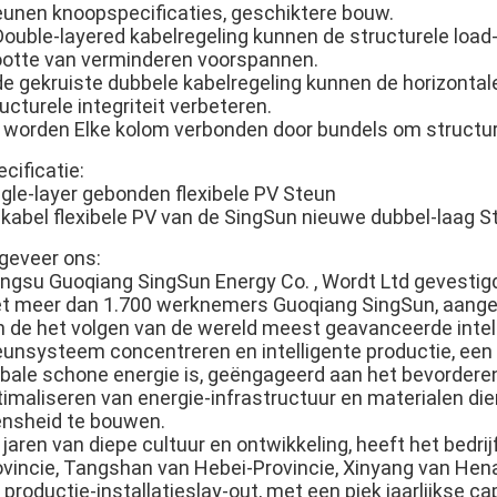
eunen knoopspecificaties, geschiktere bouw.
 Double-layered kabelregeling kunnen de structurele load
ootte van verminderen voorspannen.
 de gekruiste dubbele kabelregeling kunnen de horizontal
ucturele integriteit verbeteren.
 worden Elke kolom verbonden door bundels om structurele
cificatie:
ngle-layer gebonden flexibele PV Steun
 kabel flexibele PV van de SingSun nieuwe dubbel-laag S
geveer ons:
angsu Guoqiang SingSun Energy Co. , Wordt Ltd gevestigd
t meer dan 1.700 werknemers Guoqiang SingSun, aangezie
n de het volgen van de wereld meest geavanceerde intel
eunsysteem concentreren en intelligente productie, ee
obale schone energie is, geëngageerd aan het bevordere
timaliseren van energie-infrastructuur en materialen d
nsheid te bouwen.
jaren van diepe cultuur en ontwikkeling, heeft het bedri
ovincie, Tangshan van Hebei-Provincie, Xinyang van Hen
f productie-installatieslay-out, met een piek jaarlijkse 