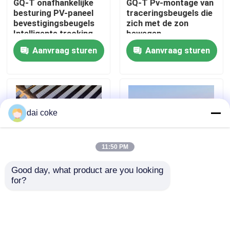
GQ-T onafhankelijke
GQ-T Pv-montage van
besturing PV-paneel
traceringsbeugels die
bevestigingsbeugels
zich met de zon
Ongeveer ons
Intelligente tracking
bewegen
Aanvraag sturen
Aanvraag sturen
Fabrieksreis
Kwaliteitscontrole
dai coke
Contacteer ons
11:50 PM
Verzoek om een Citaat
Good day, what product are you looking 
for?
Onafhankelijke
GQ-t de Multi
PV Comité het Opzetten Steunen
controle-
Volgende Steun van de
sporingsbeugel die
Puntsteun die zich
met de zon beweegt
met The Sun beweegt
Regelbare Zonnepaneelsteun
Aanvraag sturen
Aanvraag sturen