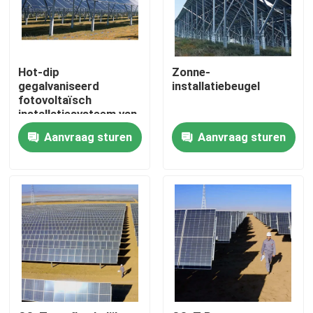
Hot-dip
Zonne-
gegalvaniseerd
installatiebeugel
fotovoltaïsch
installatiesysteem van
staal
Aanvraag sturen
Aanvraag sturen
Huis
Producten
Video's