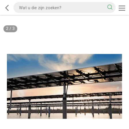
2
/
3