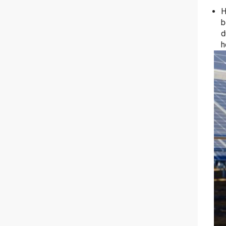
H
b
d
h