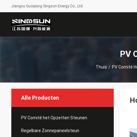
Jiangsu Guoqiang Singsun Energy Co., Ltd.
PV C
Thuis
/
PV Comité H
Alle Producten
Ho
PV Comité het Opzetten Steunen
Regelbare Zonnepaneelsteun