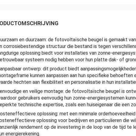
ODUCTOMSCHRIJVING
uurzaam en duurzaam: de fotovoltaïsche beugel is gemaakt van
n corrosiebestendige structuur die bestand is tegen verschil
angdurige oplossing biedt voor installaties van zonne-energies
etrouwbaar systeem nodig hebben voor hun platte dak- of grondi
anpasbaar ontwerp: dit product biedt aanpassingsmogelijkheden 
ontageframe kunnen aanpassen aan hun specifieke behoeften en 
aarde hechten aan flexibiliteit en personalisatie in hun installa
envoudige en veilige montage: de fotovoltaïsche beugel is ont
aardoor gebruikers eenvoudig hun zonne-energiesystemen kunne
eperkte technische expertise, zoals een huiseigenaar die een zon
osteneffectieve oplossing: met een minimale orderhoeveelheid 
osteneffectieve oplossing voor bedrijven en particulieren die w
anzienlijk rendement op de investering in de loop van de tijd te 
un energierekening.