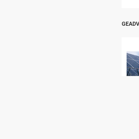
GEADV
VI
Hot-
fotov
insta
staal