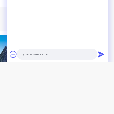
IDEO
Photo
ne-installatiebeugel
GQ-T onafhankelijke
besturing PV-paneel
Video Call
bevestigingsbeugels
Intelligente tracking
Audio Call
Beste Prijs
Beste Prijs