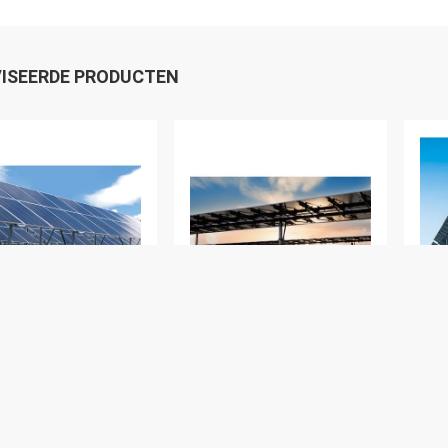
ISEERDE PRODUCTEN
DEO
VIDEO
V
dip gegalvaniseerd
Ground Pv System
Zon
oltaïsch
Support Installatie
llatiesysteem van
Zonnepaneel Pole
Montage Photovoltaic
Bracket
Beste Prijs
Beste Prijs