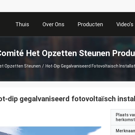
Thuis
Over Ons
Producten
Video's
omité Het Opzetten Steunen Produ
et Opzetten Steunen
/
Hot-Dip Gegalvaniseerd Fotovoltaïsch Install
t-dip gegalvaniseerd fotovoltaïsch insta
Plaats va
herkomst
Merknaa