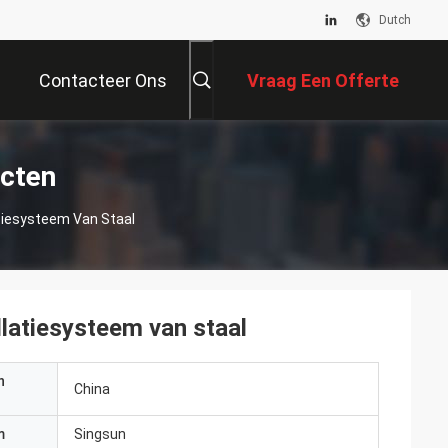
Dutch
Contacteer Ons
Vraag Een Offerte
Aan
cten
atiesysteem Van Staal
llatiesysteem van staal
n
China
m
Singsun