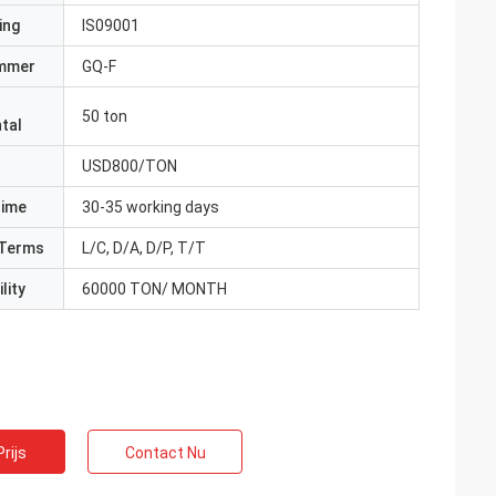
ing
IS09001
mmer
GQ-F
50 ton
tal
USD800/TON
Time
30-35 working days
Terms
L/C, D/A, D/P, T/T
lity
60000 TON/ MONTH
rijs
Contact Nu