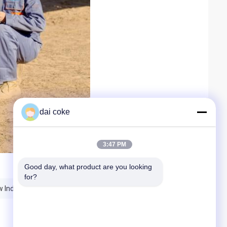
dai coke
3:47 PM
Good day, what product are you looking 
for?
w Independent Tracking System