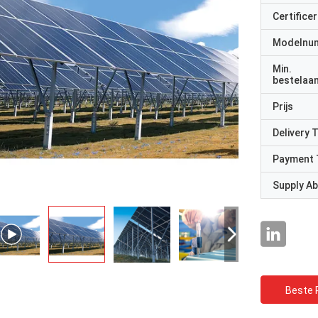
Certificer
Modelnu
Min.
bestelaan
Prijs
Delivery 
Payment 
Supply Abi
Beste P