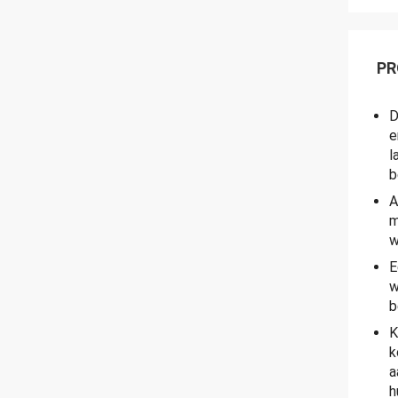
PR
D
e
l
b
A
m
w
E
w
b
K
k
a
h